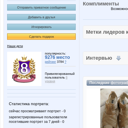
Комплименты
Отправить приватное сообщение
Возможнос
Добавить в друзья
Игнорировать
Метки лидеров
Сделать подарок
Наши дети
популярность:
9276 место
Интервью
рейтинг
3784
?
Привилегированный
пользователь
8
уровня
Последние
фотогра
Статистика портрета:
сейчас просматривают портрет - 0
зарегистрированные пользователи
посетившие портрет за 7 дней - 0