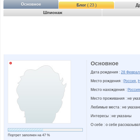
Основное
Блог
( 23 )
Д
Шпионаж
Основное
Дата рождения :
28 Февра
Место рождения :
Россия
,
Н
Место нахождения :
Россия
Место проживания : не ука
Любимые места : не указа
Интересы : не указаны
О себе : о себе рассказыва
Портрет заполнен на 47 %